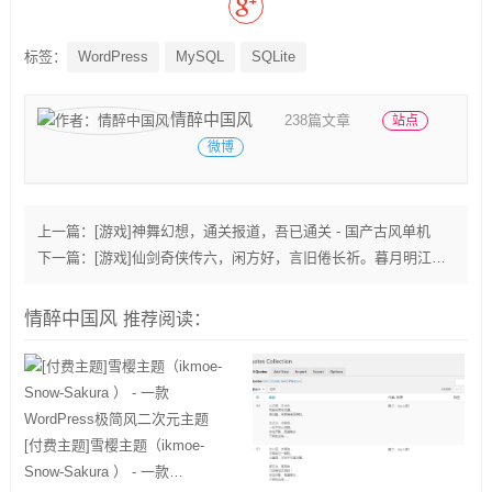
标签：
WordPress
MySQL
SQLite
情醉中国风
238篇文章
站点
微博
上一篇：
[游戏]神舞幻想，通关报道，吾已通关 - 国产古风单机
下一篇：
[游戏]仙剑奇侠传六，闲方好，言旧倦长祈。暮月明江渚，弹歌今古辞。
情醉中国风
推荐阅读：
[付费主题]雪樱主题（ikmoe-
Snow-Sakura ） - 一款