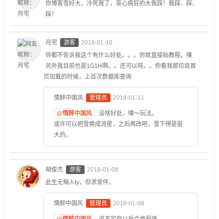
你博客雪好大，冷死我了，丧心病狂的大我踩！我踩、踩、
踩！
月宅
游客
2018-01-10
你都不告诉我这个有什么好处。。。你就直接贴教程。噗
另外我目前也是1G1H啊。。还可以呀。。你看我那垃圾首
页加载的时候，上百次数据库查询
情醉中国风
管理员
2018-01-11
@情醉中国风
没啥好处，噗～玩法。
或许可以把雪换成流星，之后再改吧，雪下得是挺
大的。
胡俊杰
游客
2018-01-08
此生无悔入ty，但求常伴。
情醉中国风
管理员
2018-01-09
@情醉中国风
说不定你以后会换程序……