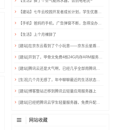
【生活】换了个空气能热水器，告别电老虎~
【建站】七牛云校园开发者成长计划，学生优惠，需验证学生邮箱
【手机】爸妈的手机，广告弹窗不断，急得没办法只能关机重启？用ADB卸载快应用框架！
【生活】上个月裸辞了
[建站]在京东云看到了个小玩意——京东云星盾安全加速。
[建站]开到了，甲骨文免费4核24G内存ARM服务器~
[建站]腾讯云还是大气啊，已经几乎全部用腾讯云了！
[生活]几个月无感了，年中聊聊最近的生活状态吧！
[建站]博客整站迁移到腾讯云轻量应用服务器上
[建站]已经把腾讯云学生轻量服务器，免费升配到：2核心、4G内存、6M带宽、80G硬盘、1200G流量
网站收藏