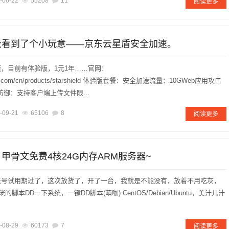
-06-22
55208
11
阅读更多
东云看到了个小玩意——京东云星盾安全加速。
，目前有体验版，1元1年……官网：
cloud.com/cn/products/starshield 体验版套餐：安全加速流量：10GWeb应用攻击
防御：支持客户端上传文件限...
-09-21
65106
8
阅读更多
，甲骨文免费4核24G内存ARM服务器~
账号试用期过了，这次放货了，开了一台，我就是不能没有，放着不用吃灰，
脚本DD一下系统，一键DD脚本(萌咖) CentOS/Debian/Ubuntu，美汁儿汁
-08-29
60173
7
阅读更多