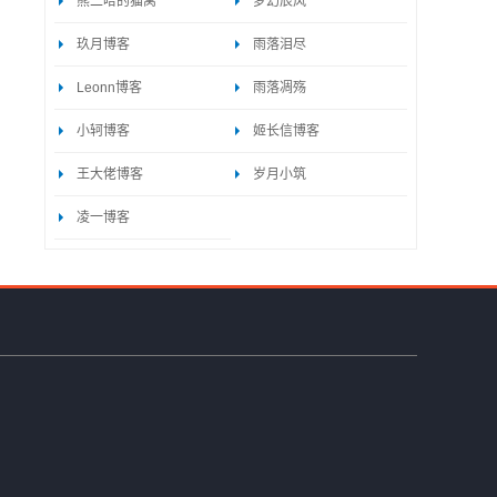
熊二哈的猫窝
梦幻辰风
玖月博客
雨落泪尽
Leonn博客
雨落凋殇
小轲博客
姬长信博客
王大佬博客
岁月小筑
凌一博客