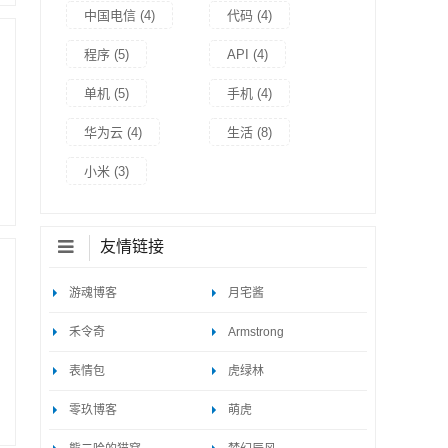
中国电信
(4)
代码
(4)
程序
(5)
API
(4)
单机
(5)
手机
(4)
华为云
(4)
生活
(8)
小米
(3)
友情链接
游魂博客
月宅酱
禾令奇
Armstrong
表情包
虎绿林
零玖博客
萌虎