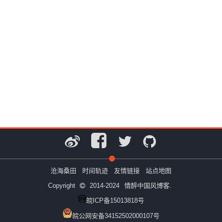
沧海桑田
时间轨迹
友情链接
站点地图
Copyright
2014-2024
情醉中国风博客.
皖ICP备15013818号
皖公网安备34152502000107号