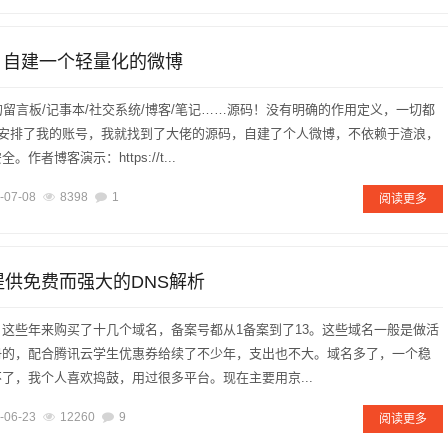
on - 自建一个轻量化的微博
化的留言板/记事本/社交系统/博客/笔记……源码！没有明确的作用定义，一切都
浪安排了我的账号，我就找到了大佬的源码，自建了个人微博，不依赖于渣浪，
作者博客演示：https://t...
-07-08
8398
1
阅读更多
云提供免费而强大的DNS解析
这些年来购买了十几个域名，备案号都从1备案到了13。这些域名一般是做活
册的，配合腾讯云学生优惠券给续了不少年，支出也不大。域名多了，一个稳
了，我个人喜欢捣鼓，用过很多平台。现在主要用京...
-06-23
12260
9
阅读更多