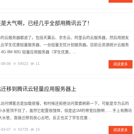
云还是大气啊，已经几乎全部用腾讯云了！
商的云服务器都退了。包括天翼云、京东云、阿里云的云服务器，然后用朋友
讯云学生优惠轻量服务器、一台轻量无忧计划服务器。目前云资源统计云服务
4G 8M 80G 轻量应用服务器（学生优惠，...
-08-08
54522
11
阅读更多
整站迁移到腾讯云轻量应用服务器上
己访问博客总是加载很慢，有时候还拒绝访问需要刷新一下，可能是华为云的
小水管顶不住了，虽然它配置很强悍，但是这1M的带宽拉胯啊……手上有腾讯
大水管，直接迁移到良心云吧，反正也买了学生优惠...
-03-07
53735
15
阅读更多