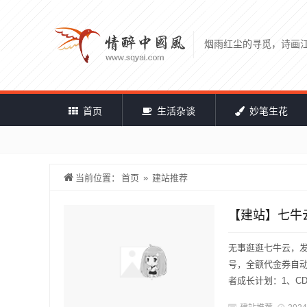
烟雨红尘的寻觅，诗画
首页
生活杂谈
妙笔生花
当前位置：
首页
»
建站推荐
【建站】七牛
无事逛逛七牛云，
号，全额代金券自
者成长计划：1、CD