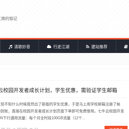
江南的惦记
清歌妙音
行走江湖
建站推荐
云校园开发者成长计划，学生优惠，需验证学生邮箱
发现不知什么时候竟然出了新版的学生优惠，于是马上用学校邮箱注册了帐
动到账，直接在校园开发者成长计划页面下单即可免费使用。七牛云校园开发
N下行通用流量：每个月全时段100GB流量（12个...