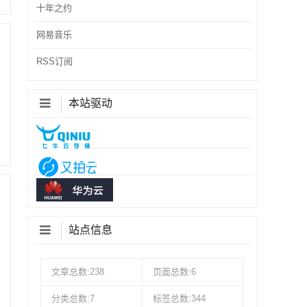
十年之约
网易音乐
RSS订阅
本站驱动
站点信息
文章总数:238
页面总数:6
分类总数:7
标签总数:344