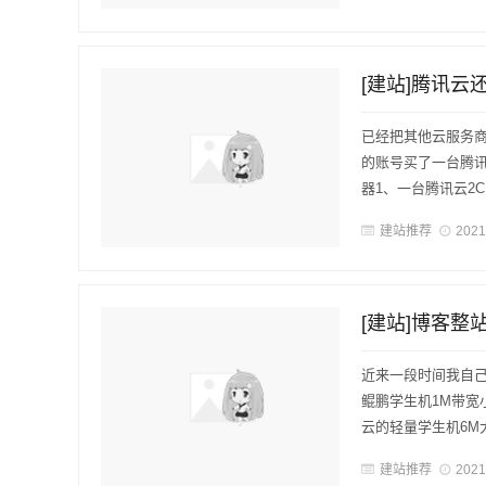
[建站]腾讯
已经把其他云服务
的账号买了一台腾
器1、一台腾讯云2C 
建站推荐
2021
[建站]博客
近来一段时间我自
鲲鹏学生机1M带宽
云的轻量学生机6M
建站推荐
2021