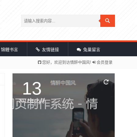
锦鲤书言
友情链接
兔巢留言
您好，欢迎到访情醉中国风!
会员登录
13
2017年05月