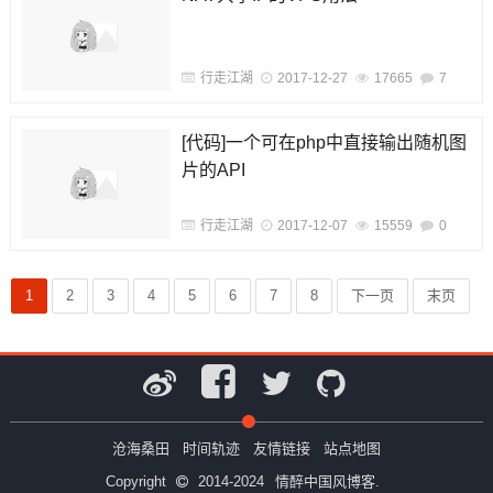
行走江湖
2017-12-27
17665
7
[代码]一个可在php中直接输出随机图
片的API
行走江湖
2017-12-07
15559
0
1
2
3
4
5
6
7
8
下一页
末页
沧海桑田
时间轨迹
友情链接
站点地图
Copyright
2014-2024
情醉中国风博客.