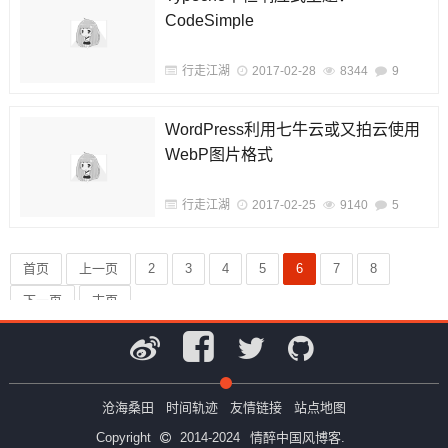
CodeSimple
行走江湖
2017-02-28
8344
9
WordPress利用七牛云或又拍云使用
WebP图片格式
行走江湖
2017-02-25
9140
5
首页
上一页
2
3
4
5
6
7
8
下一页
末页
沧海桑田
时间轨迹
友情链接
站点地图
Copyright
2014-2024
情醉中国风博客.