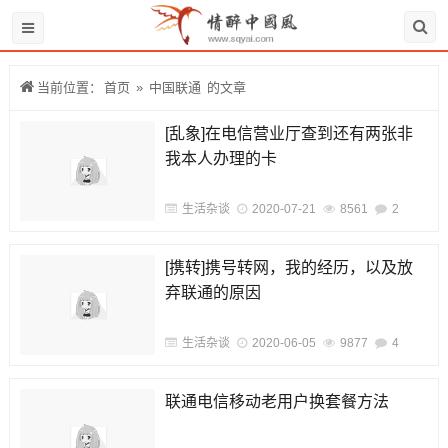
当前位置：
首页
»
中国联通
的文章
[乱象]在电信营业厅查到还有两张非
我本人办理的卡
生活杂谈
2020-07-21
8561
2
[携转]携号转网，我的经历，以及放
弃联通的原因
生活杂谈
2020-06-05
9877
4
联通电信移动老用户换套餐方法