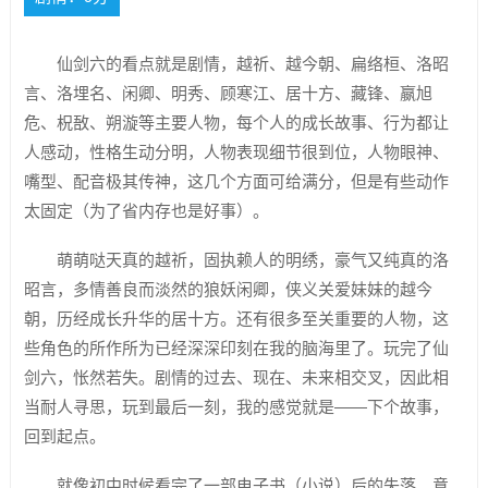
仙剑六的看点就是剧情，越祈、越今朝、扁络桓、洛昭
言、洛埋名、闲卿、明秀、顾寒江、居十方、藏锋、嬴旭
危、柷敔、朔漩等主要人物，每个人的成长故事、行为都让
人感动，性格生动分明，人物表现细节很到位，人物眼神、
嘴型、配音极其传神，这几个方面可给满分，但是有些动作
太固定（为了省内存也是好事）。
萌萌哒天真的越祈，固执赖人的明绣，豪气又纯真的洛
昭言，多情善良而淡然的狼妖闲卿，侠义关爱妹妹的越今
朝，历经成长升华的居十方。还有很多至关重要的人物，这
些角色的所作所为已经深深印刻在我的脑海里了。玩完了仙
剑六，怅然若失。剧情的过去、现在、未来相交叉，因此相
当耐人寻思，玩到最后一刻，我的感觉就是——下个故事，
回到起点。
就像初中时候看完了一部电子书（小说）后的失落、意