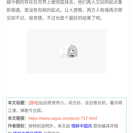
越今朝的存在在世界上被彻底抹去，他们两人又回到起点重
新相遇，是没有包袱的起点。让人感慨，两方人有缘再次想
见却不识，很悲情，不过也是个最好的结果了吧。
本文标题：
[
游戏
]仙剑奇侠传六，闲方好，言旧倦长祈。暮月明
江渚，弹歌今古辞。
本文链接：
https://www.sqyai.com/post-717.html
作者授权：
除特别说明外，本文由
情醉中国风
原创编译并授