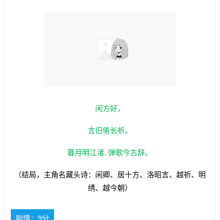
闲方好，
言旧倦长祈。
暮月明江渚, 弹歌今古辞。
（结局，主角名藏头诗：闲卿、居十方、洛昭言、越祈、明
绣、越今朝）
剧情：9分