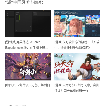
情醉中国风
推荐阅读：
[游戏]利用英伟达GeForce
[游戏]很可爱性感的游戏—《死或
Experience串流，在手机上玩电
生：沙滩排球维纳斯假期》
脑游戏
[中国风]玉剑传说 - 无影、舞剑仙
[游戏]天命奇御 - 剑写天命，奇御
江湖！国产单机创新佳作！