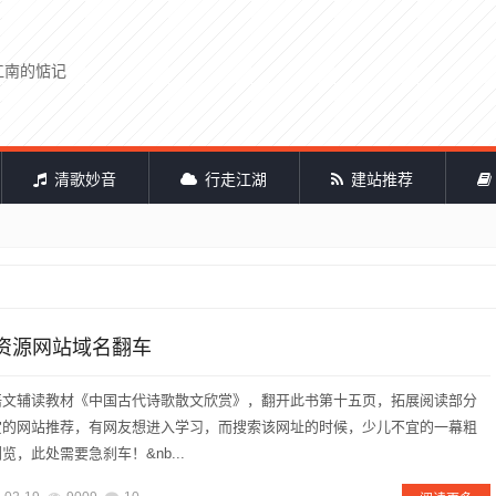
江南的惦记
清歌妙音
行走江湖
建站推荐
资源网站域名翻车
语文辅读教材《中国古代诗歌散文欣赏》，翻开此书第十五页，拓展阅读部分
赏的网站推荐，有网友想进入学习，而搜索该网址的时候，少儿不宜的一幕粗
，此处需要急刹车！&nb...