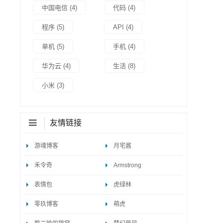
中国电信
(4)
代码
(4)
程序
(5)
API
(4)
单机
(5)
手机
(4)
华为云
(4)
生活
(8)
小米
(3)
友情链接
游魂博客
月宅酱
禾令奇
Armstrong
表情包
虎绿林
零玖博客
萌虎