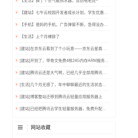
【生活】换了个空气能热水器，告别电老虎~
【建站】七牛云校园开发者成长计划，学生优惠，需验证学生邮箱
【手机】爸妈的手机，广告弹窗不断，急得没办法只能关机重启？用ADB卸载快应用框架！
【生活】上个月裸辞了
[建站]在京东云看到了个小玩意——京东云星盾安全加速。
[建站]开到了，甲骨文免费4核24G内存ARM服务器~
[建站]腾讯云还是大气啊，已经几乎全部用腾讯云了！
[生活]几个月无感了，年中聊聊最近的生活状态吧！
[建站]博客整站迁移到腾讯云轻量应用服务器上
[建站]已经把腾讯云学生轻量服务器，免费升配到：2核心、4G内存、6M带宽、80G硬盘、1200G流量
网站收藏