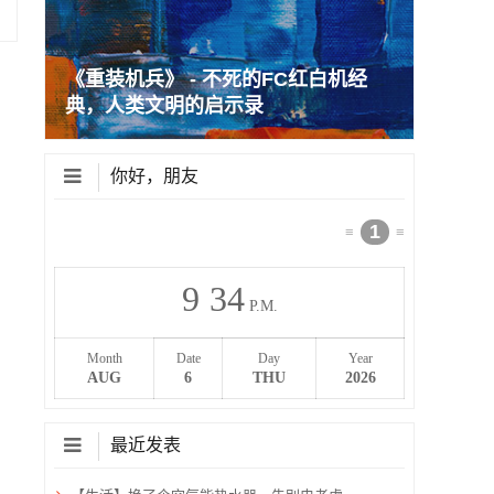
《重装机兵》 - 不死的FC红白机经
典，人类文明的启示录
你好，朋友
1
≡
≡
9
34
P.M.
Month
Date
Day
Year
AUG
6
THU
2026
最近发表