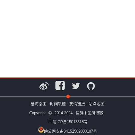
沧海桑田
时间轨迹
友情链接
站点地图
Copyright
2014-2024
情醉中国风博客.
皖ICP备15013818号
皖公网安备34152502000107号