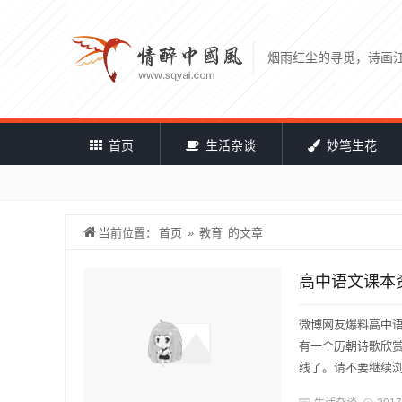
烟雨红尘的寻觅，诗画
首页
生活杂谈
妙笔生花
当前位置：
首页
»
教育
的文章
高中语文课本
微博网友爆料高中
有一个历朝诗歌欣
线了。请不要继续浏览