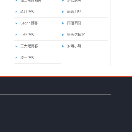
熊二哈的猫窝
梦幻辰风
玖月博客
雨落泪尽
Leonn博客
雨落凋殇
小轲博客
姬长信博客
王大佬博客
岁月小筑
凌一博客