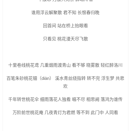
谁用浮云解聚散 君不知 长恨春归晚
回首间 站在桥上抬眼看
只看见 桃花漫天尽飞散
十里卷线桃花鸢 几重烟雨渡青山 看不够 晓雾散 轻红醉洛川
百笔朱砂桃花钿（diàn） 溪水青丝绕指转 转不完 浮生梦 共悲
欢
千年转世桃花伞 细雨落花人独看 唱不尽 相思阙 落鸿为谁传
万阶前世桃花庵 几夜青灯为君燃 等不到 此门中 人同看