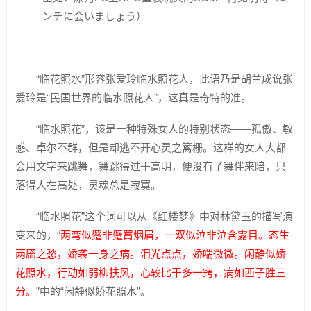
ンチに会いましょう）
“临花照水”形容张爱玲临水照花人，此语乃是胡兰成说张
爱玲是“民国世界的临水照花人”，这真是奇特的准。
“临水照花”，该是一种特殊女人的特别状态——孤傲、敏
感、卓尔不群，但是却逃不开心灵之篱栅。这样的女人大都
会用文字来跳舞，舞跳得过于高明，便没有了舞伴来陪，只
落得人在高处，灵魂总是寂寞。
“临水照花”这个词可以从《红楼梦》中对林黛玉的描写演
变来的，
“
两弯似蹙非蹙罥烟眉，一双似泣非泣含露目。态生
两靥之愁，娇袭一身之病。泪光点点，娇喘微微。闲静似娇
花照水，行动如弱柳扶风，心较比干多一窍，病如西子胜三
分。
”中的“闲静似娇花照水”。