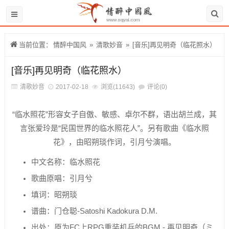
当前位置：
情醉中国风
»
清歌妙音
»
[音乐]再见明奇（临花照水）
[音乐]再见明奇（临花照水）
清歌妙音
2017-02-18
浏览(11643)
评论(0)
“临水照花”形容女子自傲、敏感、卓尔不群，语出胡兰成，其
言张爱玲是“民国世界的临水照花人”。另有歌曲《临水照
花》，由昭朔琰作词，引月兮演唱。
中文名称：临水照花
歌曲原唱：引月兮
填词：昭朔琰
谱曲：门仓聪-Satoshi Kadokura D.M.
出处：原为FC上RPG重装机兵的BGM - 再见明奇（ミ