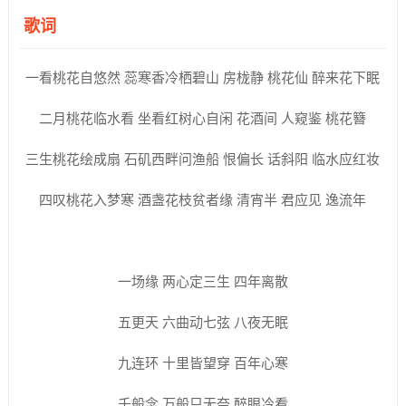
歌词
一看桃花自悠然 蕊寒香冷栖碧山 房栊静 桃花仙 醉来花下眠
二月桃花临水看 坐看红树心自闲 花酒间 人窥鉴 桃花簪
三生桃花绘成扇 石矶西畔问渔船 恨偏长 话斜阳 临水应红妆
四叹桃花入梦寒 酒盏花枝贫者缘 清宵半 君应见 逸流年
一场缘 两心定三生 四年离散
五更天 六曲动七弦 八夜无眠
九连环 十里皆望穿 百年心寒
千般念 万般只无奈 醉眼冷看