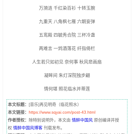
万漪涟 千红染百衫 十转玉腕
九重天 八角枫七雁 六朝妄弹
五鸾殿 四毓秀合院 三杯冷盏
两难言 一鸩酒落花 纤指倚栏
人生若只如初见 奈何事 秋风悲画扇
凝眸间 朱灯深院独步翩
情何堪 照花临水并蒂莲
本文标题：
[音乐]再见明奇（临花照水）
本文链接：
https://www.sqyai.com/post-43.html
作者授权：
除特别说明外，本文由
情醉中国风
原创编译并授
权
情醉中国风博客
刊载发布。