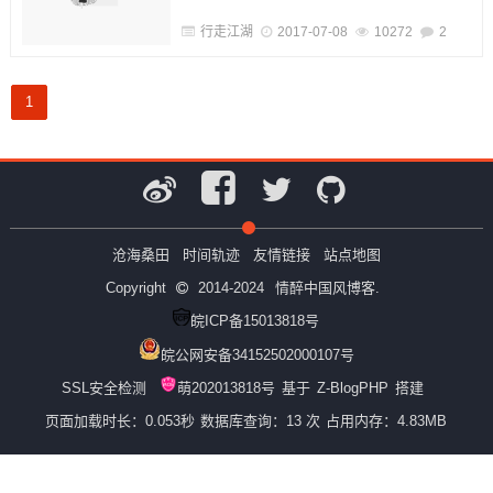
行走江湖
2017-07-08
10272
2
1
沧海桑田
时间轨迹
友情链接
站点地图
Copyright
2014-2024
情醉中国风博客.
皖ICP备15013818号
皖公网安备34152502000107号
SSL安全检测
萌202013818号
基于
Z-BlogPHP
搭建
页面加载时长：0.053秒
数据库查询：13 次
占用内存：4.83MB