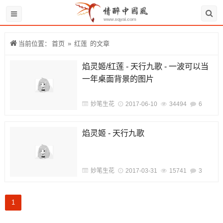
当前位置：
首页
»
红莲
的文章
焰灵姬/红莲 - 天行九歌 - 一波可以当
一年桌面背景的图片
妙笔生花
2017-06-10
34494
6
焰灵姬 - 天行九歌
妙笔生花
2017-03-31
15741
3
1