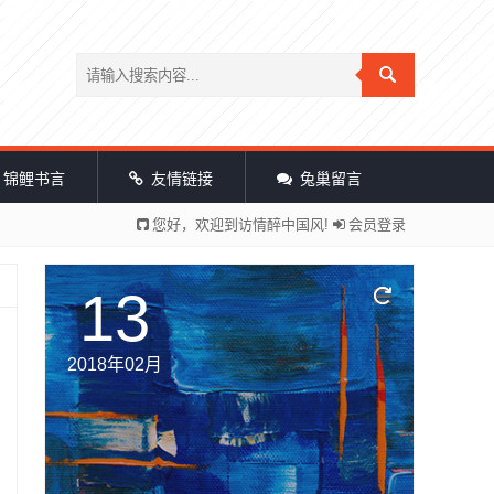
锦鲤书言
友情链接
兔巢留言
您好，欢迎到访情醉中国风!
会员登录
13
2018年02月