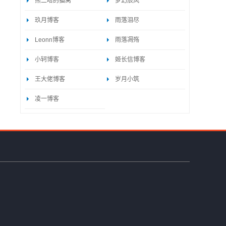
熊二哈的猫窝
梦幻辰风
玖月博客
雨落泪尽
Leonn博客
雨落凋殇
小轲博客
姬长信博客
王大佬博客
岁月小筑
凌一博客