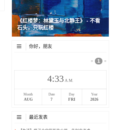
《红楼梦：林黛玉与北静王》 - 不看
石头，只玩红楼
你好，朋友
1
≡
≡
4
33
A.M.
Month
Date
Day
Year
AUG
7
FRI
2026
最近发表