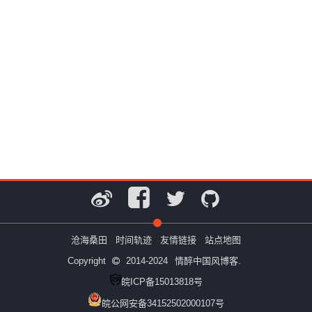
沧海桑田
时间轨迹
友情链接
站点地图
Copyright
2014-2024
情醉中国风博客.
皖ICP备15013818号
皖公网安备34152502000107号