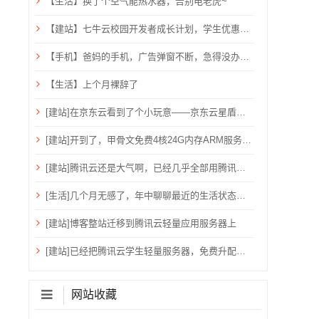
【生活】换了个空气能热水器，告别电老虎~
【建站】七牛云校园开发者成长计划，学生优惠，需验证学生邮箱
【手机】爸妈的手机，广告弹窗不断，急得没办法只能关机重启？用ADB卸载快应用框架！
【生活】上个月裸辞了
[建站]在京东云看到了个小玩意——京东云星盾安全加速。
[建站]开到了，甲骨文免费4核24G内存ARM服务器~
[建站]腾讯云还是大气啊，已经几乎全部用腾讯云了！
[生活]几个月无感了，年中聊聊最近的生活状态吧！
[建站]博客整站迁移到腾讯云轻量应用服务器上
[建站]已经把腾讯云学生轻量服务器，免费升配到：2核心、4G内存、6M带宽、80G硬盘、1200G流量
网站收藏