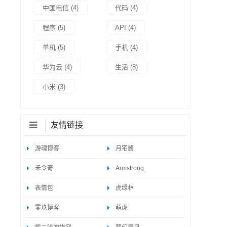
中国电信
(4)
代码
(4)
程序
(5)
API
(4)
单机
(5)
手机
(4)
华为云
(4)
生活
(8)
小米
(3)
友情链接
游魂博客
月宅酱
禾令奇
Armstrong
表情包
虎绿林
零玖博客
萌虎