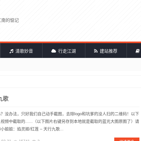
江南的惦记
清歌妙音
行走江湖
建站推荐
九歌
？没办法，只好我们自己动手截图，去除logo和坑爹的没人扫的二维码！以下
视频中截取的......（以下图片右键另存到本地就是截取的蓝光大图原图了）请
姐姐：焰灵姬/红莲 – 天行九歌...