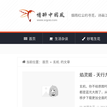
烟雨红尘的寻觅，诗画
首页
生活杂谈
妙笔生花
当前位置：
首页
»
玄机
的文章
焰灵姬 - 天行
玄机，你不给原图吗
都是蓝光大图了，从
移步下载更加全面的小