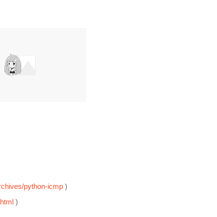
rchives/python-icmp
)
.html
)