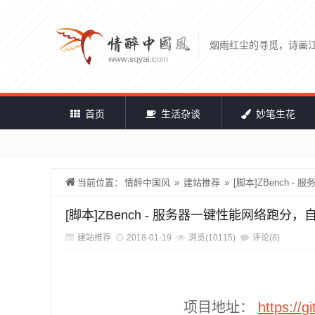
烟雨红尘的寻觅，诗画
首页
生活杂谈
妙笔生花
当前位置：
情醉中国风
»
建站推荐
»
[脚本]ZBench
[脚本]ZBench - 服务器一键性能网络跑分
建站推荐
2018-01-19
浏览(10115)
评论(8)
项目地址：
https://