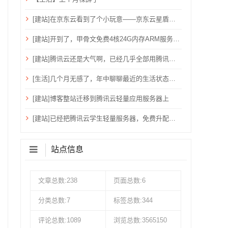
[建站]在京东云看到了个小玩意——京东云星盾安全加速。
[建站]开到了，甲骨文免费4核24G内存ARM服务器~
[建站]腾讯云还是大气啊，已经几乎全部用腾讯云了！
[生活]几个月无感了，年中聊聊最近的生活状态吧！
[建站]博客整站迁移到腾讯云轻量应用服务器上
[建站]已经把腾讯云学生轻量服务器，免费升配到：2核心、4G内存、6M带宽、80G硬盘、1200G流量
站点信息
文章总数:238
页面总数:6
分类总数:7
标签总数:344
评论总数:1089
浏览总数:3565150