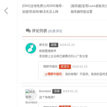
[DNS]全球免费公共DNS推荐 -
[服务器]宝塔Liunx面板充
加速/防劫持/解决无法上网
服务器性能设置
评论列表
(8)条评论
姬长信
游客
2018-01-23
刚刚整理邮件
发现楼上企业邮已被腾讯列入广告分类
情醉中国风
管理员
2018-01-23
@情醉中国风
我的邮箱？不是吧，我用的是阿
thornbird
游客
2018-01-21
这个有啥用？