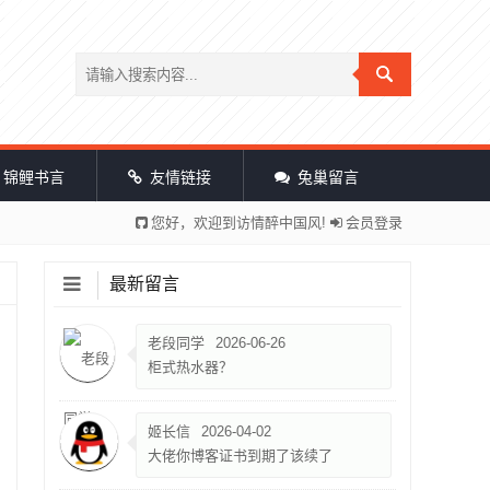
锦鲤书言
友情链接
兔巢留言
您好，欢迎到访情醉中国风!
会员登录
最新留言
老段同学
2026-06-26
柜式热水器？
姬长信
2026-04-02
大佬你博客证书到期了该续了