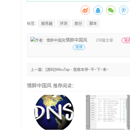
标签：
服务器
评测
跑分
脚本
情醉中国风
238篇文章
站
微博
上一篇：
[源码]MikuTap - 我根本停~不~下~来~
情醉中国风
推荐阅读：