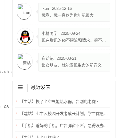
ikun
2025-12-16
我靠，我一直以为你年纪很大
小糖同学
2025-09-24
现在腾讯的eo不限流和请求，很不错，就是限速500k
崔话记
2025-08-21
谈女朋友，就能发现生命的新意义
N.sh && bash ZBench-CN.sh
最近发表
【生活】换了个空气能热水器，告别电老虎~
h && bash ZBench.sh
【建站】七牛云校园开发者成长计划，学生优惠，需验证学生邮箱
【手机】爸妈的手机，广告弹窗不断，急得没办法只能关机重启？用ADB卸载快应用框架！
【生活】上个月裸辞了