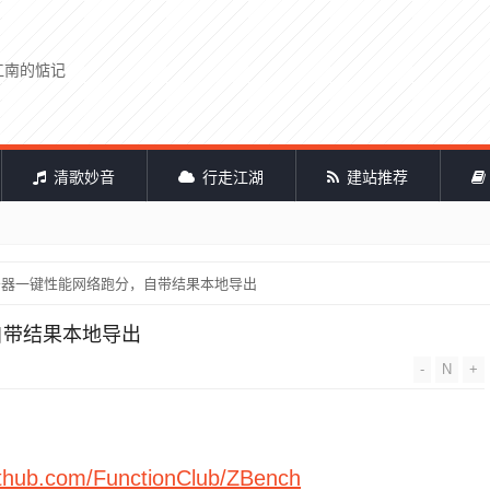
江南的惦记
清歌妙音
行走江湖
建站推荐
 - 服务器一键性能网络跑分，自带结果本地导出
，自带结果本地导出
-
N
+
github.com/FunctionClub/ZBench