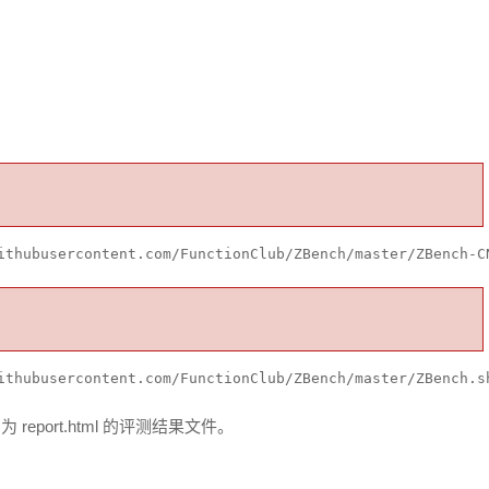
ithubusercontent.com/FunctionClub/ZBench/master/ZBench-C
ithubusercontent.com/FunctionClub/ZBench/master/ZBench.s
report.html 的评测结果文件。