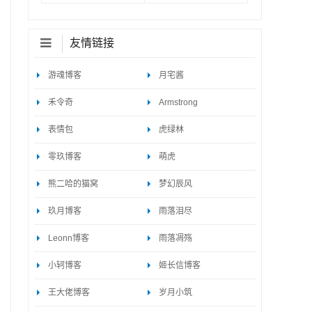
友情链接
游魂博客
月宅酱
禾令奇
Armstrong
表情包
虎绿林
零玖博客
萌虎
熊二哈的猫窝
梦幻辰风
玖月博客
雨落泪尽
Leonn博客
雨落凋殇
小轲博客
姬长信博客
王大佬博客
岁月小筑