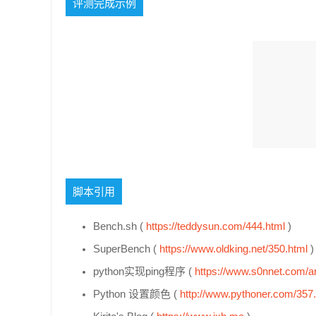
评测完成示例
脚本引用
Bench.sh (
https://teddysun.com/444.html
)
SuperBench (
https://www.oldking.net/350.html
)
python实现ping程序 (
https://www.s0nnet.com/a
Python 设置颜色 (
http://www.pythoner.com/357