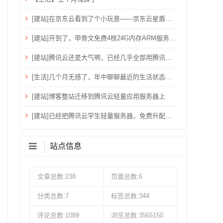
[建站]在京东云看到了个小玩意——京东云星盾安全加速。
[建站]开到了，甲骨文免费4核24G内存ARM服务器~
[建站]腾讯云还是大气啊，已经几乎全部用腾讯云了！
[生活]几个月无感了，年中聊聊最近的生活状态吧！
[建站]博客整站迁移到腾讯云轻量应用服务器上
[建站]已经把腾讯云学生轻量服务器，免费升配到：2核心、4G内存、6M带宽、80G硬盘、1200G流量
站点信息
文章总数:238
页面总数:6
分类总数:7
标签总数:344
评论总数:1089
浏览总数:3565150