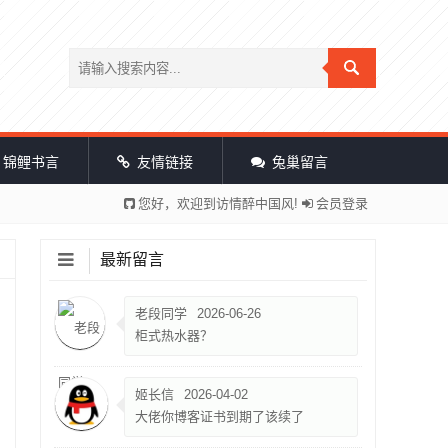
锦鲤书言
友情链接
兔巢留言
您好，欢迎到访情醉中国风!
会员登录
最新留言
老段同学
2026-06-26
柜式热水器？
姬长信
2026-04-02
大佬你博客证书到期了该续了