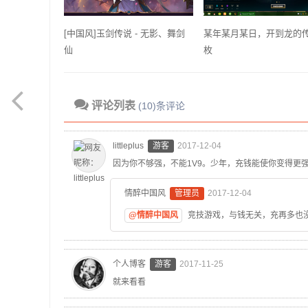
[中国风]玉剑传说 - 无影、舞剑
某年某月某日，开到龙的
仙
枚
评论列表
(10)条评论
littleplus
游客
2017-12-04
因为你不够强，不能1V9。少年，充钱能使你变得更
情醉中国风
管理员
2017-12-04
@情醉中国风
竞技游戏，与钱无关，充再多也
个人博客
游客
2017-11-25
就来看看