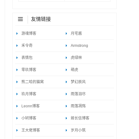
友情链接
游魂博客
月宅酱
禾令奇
Armstrong
表情包
虎绿林
零玖博客
萌虎
熊二哈的猫窝
梦幻辰风
玖月博客
雨落泪尽
Leonn博客
雨落凋殇
小轲博客
姬长信博客
王大佬博客
岁月小筑