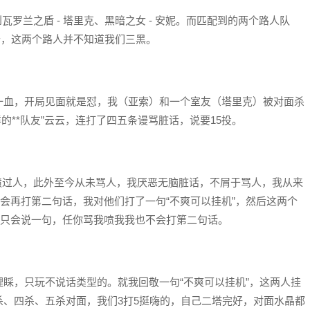
瓦罗兰之盾 - 塔里克、黑暗之女 - 安妮。而匹配到的两个路人队
拉卡，这两个路人并不知道我们三黑。
一血，开局见面就是怼，我（亚索）和一个室友（塔里克）被对面杀
样的**队友”云云，连打了四五条谩骂脏话，说要15投。
喷过人，此外至今从未骂人，我厌恶无脑脏话，不屑于骂人，我从来
且不会再打第二句话，我对他们打了一句“不爽可以挂机”，然后这两个
我只会说一句，任你骂我喷我我也不会打第二句话。
睬，只玩不说话类型的。就我回敬一句“不爽可以挂机”，这两人挂
、四杀、五杀对面，我们3打5挺嗨的，自己二塔完好，对面水晶都