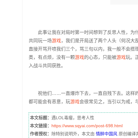
此事让我在对局时第一时间想到了反思人性，为
共同玩一场
游戏
，我们是开局送了两个人头（何况大
直接开骂开喷我们三个，骂三句以内，我一般不会搭理
类，有点烦，没有一颗
游戏
的心态，只能被
游戏
玩。
入战斗共同获胜。
祝他们……一直爆炸下去，一直自残下去。这样
都可能会有恶意，玩
游戏
会很常见之，当引以为戒，
本文标题：
遇LOL毒瘤，思考人性
本文链接：
https://www.sqyai.com/post-698.html
作者授权：
除特别说明外，本文由
情醉中国风
原创编译