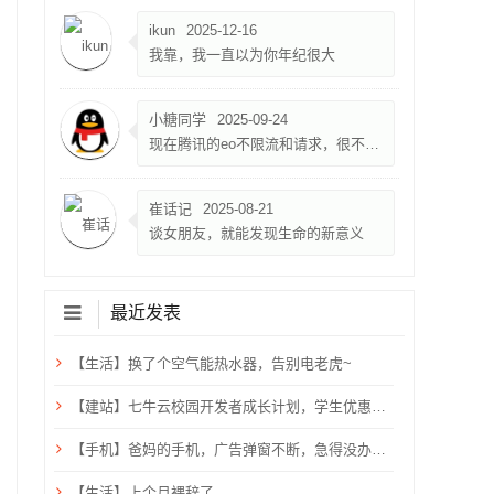
ikun
2025-12-16
我靠，我一直以为你年纪很大
小糖同学
2025-09-24
现在腾讯的eo不限流和请求，很不错，就是限速500k
崔话记
2025-08-21
谈女朋友，就能发现生命的新意义
最近发表
【生活】换了个空气能热水器，告别电老虎~
【建站】七牛云校园开发者成长计划，学生优惠，需验证学生邮箱
【手机】爸妈的手机，广告弹窗不断，急得没办法只能关机重启？用ADB卸载快应用框架！
【生活】上个月裸辞了