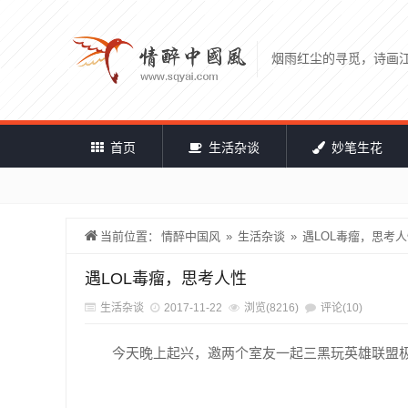
烟雨红尘的寻觅，诗画
首页
生活杂谈
妙笔生花
当前位置：
情醉中国风
»
生活杂谈
»
遇LOL毒瘤，思考
遇LOL毒瘤，思考人性
生活杂谈
2017-11-22
浏览(8216)
评论(10)
今天晚上起兴，邀两个室友一起三黑玩英雄联盟