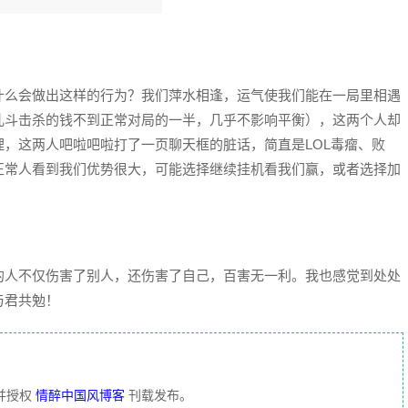
什么会做出这样的行为？我们萍水相逢，运气使我们能在一局里相遇
乱斗击杀的钱不到正常对局的一半，几乎不影响平衡），这两个人却
，这两人吧啦吧啦打了一页聊天框的脏话，简直是LOL毒瘤、败
正常人看到我们优势很大，可能选择继续挂机看我们赢，或者选择加
的人不仅伤害了别人，还伤害了自己，百害无一利。我也感觉到处处
与君共勉！
并授权
情醉中国风博客
刊载发布。