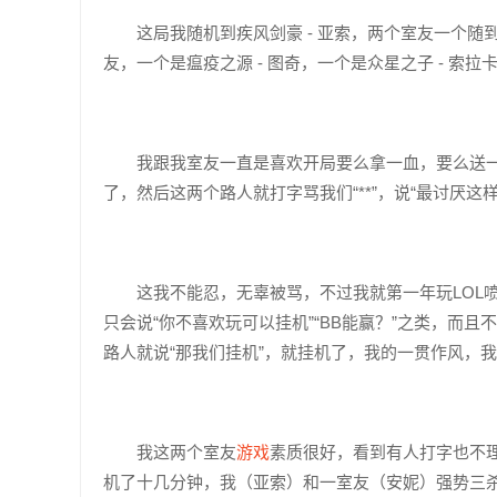
这局我随机到疾风剑豪 - 亚索，两个室友一个随到
友，一个是瘟疫之源 - 图奇，一个是众星之子 - 索
我跟我室友一直是喜欢开局要么拿一血，要么送
了，然后这两个路人就打字骂我们“**”，说“最讨厌这
这我不能忍，无辜被骂，不过我就第一年玩LOL
只会说“你不喜欢玩可以挂机”“BB能赢？”之类，而
路人就说“那我们挂机”，就挂机了，我的一贯作风，
我这两个室友
游戏
素质很好，看到有人打字也不理
机了十几分钟，我（亚索）和一室友（安妮）强势三杀