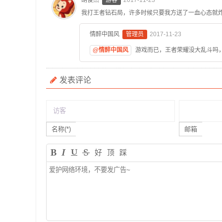
胡俊杰
游客
2017-11-23
我打王者钻石局，许多时候只要我方送了一血心态就
情醉中国风
管理员
2017-11-23
@情醉中国风
游戏而已，王者荣耀没大乱斗吗
发表评论
名称(*)
邮箱
好
顶
踩